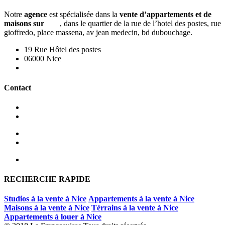
Notre
agence
est spécialisée dans la
vente d’appartements et de
maisons sur
nice
, dans le quartier de la rue de l’hotel des postes, rue
gioffredo, place massena, av jean medecin, bd dubouchage.
19 Rue Hôtel des postes
06000 Nice
Nous contacter
Contact
+33 4 93 80 47 81
+33 4 93 62 80 94
Nos honoraires - Vente
Nos honoraires - Location
RECHERCHE RAPIDE
Studios à la vente à Nice
Appartements à la vente à Nice
Maisons à la vente à Nice
Térrains à la vente à Nice
Appartements à louer à Nice