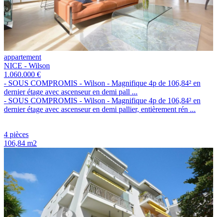
appartement
NICE - Wilson
1.060.000 €
- SOUS COMPROMIS - Wilson - Magnifique 4p de 106,84² en
dernier étage avec ascenseur en demi pall ...
- SOUS COMPROMIS - Wilson - Magnifique 4p de 106,84² en
dernier étage avec ascenseur en demi pallier, entièrement rén ...
4 pièces
106,84 m2