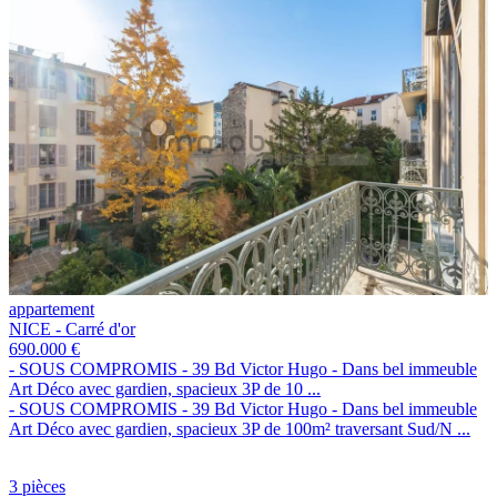
appartement
NICE - Carré d'or
690.000 €
- SOUS COMPROMIS - 39 Bd Victor Hugo - Dans bel immeuble
Art Déco avec gardien, spacieux 3P de 10 ...
- SOUS COMPROMIS - 39 Bd Victor Hugo - Dans bel immeuble
Art Déco avec gardien, spacieux 3P de 100m² traversant Sud/N ...
3 pièces