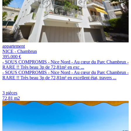
appartement
NICE - Chambrun
395.000 €
- SOUS COMPROMIS - Nice Nord - Au cœur du Parc Chambrun -
RARE !! Très beau 3p de 72,81m² en exc ...
- SOUS COMPROMIS - Nice Nord - Au cœur du Parc Chambrun -
RARE !! Très beau 3p de 72,81m² en excellent état, travers ...
3 pièces
72,81 m2