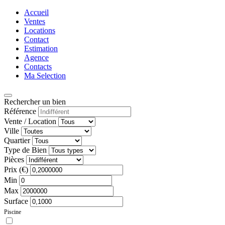
Accueil
Ventes
Locations
Contact
Estimation
Agence
Contacts
Ma Selection
Rechercher un bien
Référence
Vente / Location
Ville
Quartier
Type de Bien
Pièces
Prix (€)
Min
Max
Surface
Piscine