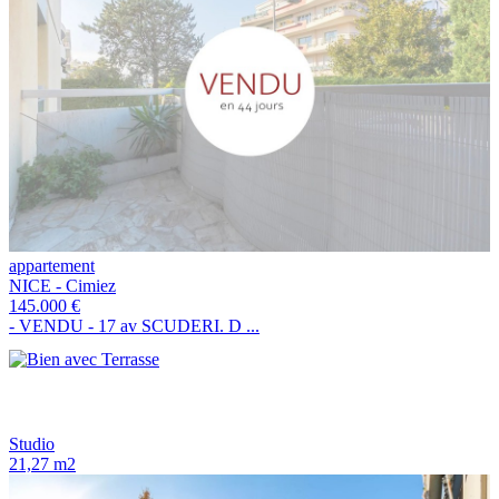
appartement
NICE - Cimiez
145.000 €
- VENDU - 17 av SCUDERI. D ...
Studio
21,27 m2