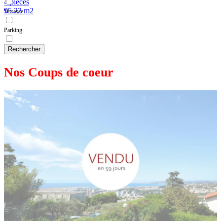
4 pièces
95.22 m2
Terrasse
Parking
Rechercher
Nos Coups de coeur