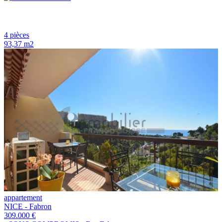
4 pièces
93,37 m2
appartement
NICE - Fabron
309.000 €