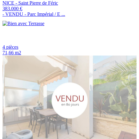
NICE - Saint Pierre de Féric
383.000 €
- VENDU - Parc Impérial / E ...
4 pièces
71,66 m2