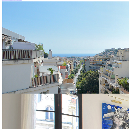
appartement, NICE, Saint Sylvestre
495.000 €
Nice Nord - quartier St Sylvestre - avenue de la Vallière - RARE!!
4p de 93,37m² avec magnifique terrasse de 110m² au 6ème étage/6,
seul sur le palier, vendu av ...
4 pièces