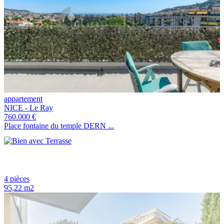
appartement
NICE - Le Ray
760.000 €
Place fontaine du temple DERN ...
4 pièces
95,22 m2