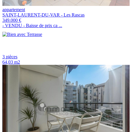
appartement
SAINT-LAURENT-DU-VAR - Les Rascas
349.000 €
- VENDU - Baisse de prix ca ...
3 pièces
64,03 m2