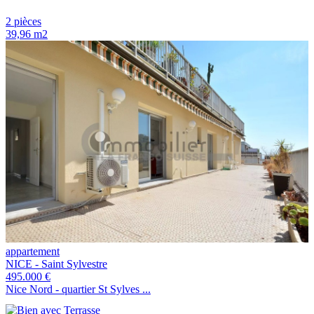
2 pièces
39,96 m2
appartement
NICE - Saint Sylvestre
495.000 €
Nice Nord - quartier St Sylves ...