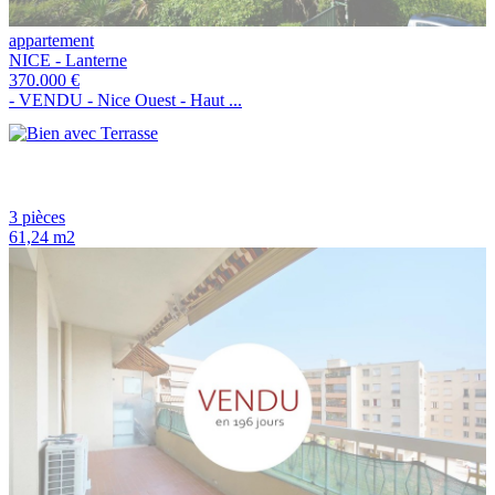
appartement
NICE - Lanterne
370.000 €
- VENDU - Nice Ouest - Haut ...
3 pièces
61,24 m2