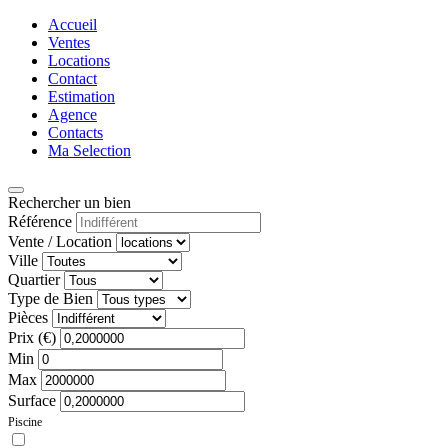
Accueil
Ventes
Locations
Contact
Estimation
Agence
Contacts
Ma Selection
Rechercher un bien
Référence
Vente / Location
Ville
Quartier
Type de Bien
Pièces
Prix (€)
Min
Max
Surface
Piscine