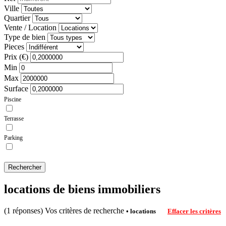
Ville
Quartier
Vente / Location
Type de bien
Pieces
Prix (€)
Min
Max
Surface
Piscine
Terrasse
Parking
Rechercher
locations de biens immobiliers
(1 réponses)
Vos critères de recherche
• locations
Effacer les critères