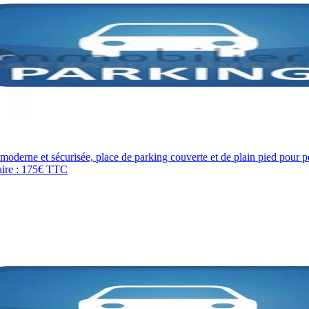
ne et sécurisée, place de parking couverte et de plain pied pour pe
aire : 175€ TTC