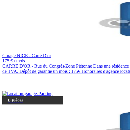
Garage NICE - Carré D'or
175 € / mois
CARRE D'OR - Rue du Congrès/Zone Piétonne Dans une résidence moder
de TVA. Dépôt de garantie un mois : 175€ Honoraires d'agence locat
0 Pièces