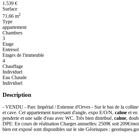
1.539 €
Surface
2
71,66 m
Type
appartement
Chambres
3
Etage
Entresol
Etages de l'immeuble
4
Chauffage
Individuel
Eau Chaude
Individuel
Description
- VENDU - Parc Impérial / Estienne d'Orves - Sur le bas de la colline
et cave. Cet appartement traversant d'angle, expo E/O/N,
calme
et en 
penderie et une salle d'eau avec WC. Très bien distribué,
calme
, doub
DPE: En cours de réalisation Charges annuelles: 2509€ soit 209€/mois
bien est exposé sont disponibles sur le site Géorisques : georisques.go