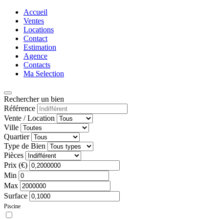
Accueil
Ventes
Locations
Contact
Estimation
Agence
Contacts
Ma Selection
Rechercher un bien
Référence
Vente / Location
Ville
Quartier
Type de Bien
Pièces
Prix (€)
Min
Max
Surface
Piscine