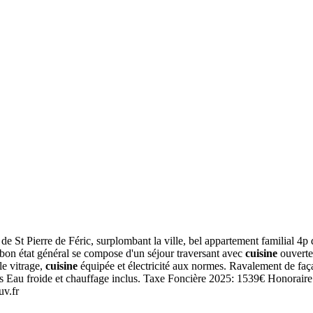
 de St Pierre de Féric, surplombant la ville, bel appartement familial 4
bon état général se compose d'un séjour traversant avec
cuisine
ouverte
le vitrage,
cuisine
équipée et électricité aux normes. Ravalement de fa
 Eau froide et chauffage inclus. Taxe Foncière 2025: 1539€ Honoraire 
uv.fr