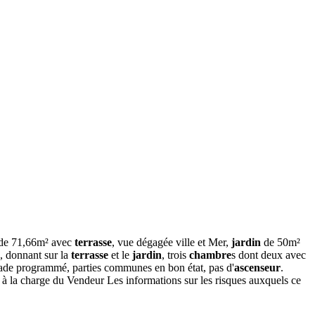
p de 71,66m² avec
terrasse
, vue dégagée ville et Mer,
jardin
de 50m²
, donnant sur la
terrasse
et le
jardin
, trois
chambre
s dont deux avec
çade programmé, parties communes en bon état, pas d'
ascenseur
.
à la charge du Vendeur Les informations sur les risques auxquels ce