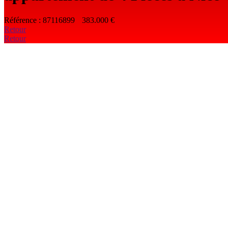
Référence : 87116899
383.000 €
Retour
Retour