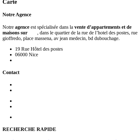
Carte
Notre Agence
Notre
agence
est spécialisée dans la
vente d’appartements et de
maisons sur
nice
, dans le quartier de la rue de l’hotel des postes, rue
gioffredo, place massena, av jean medecin, bd dubouchage.
19 Rue Hôtel des postes
06000 Nice
Nous contacter
Contact
+33 4 93 80 47 81
+33 4 93 62 80 94
Nos honoraires - Vente
Nos honoraires - Location
RECHERCHE RAPIDE