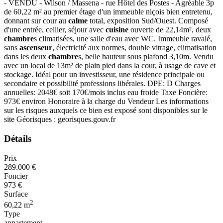
- VENDU - Wilson / Massena - rue Hôtel des Postes - Agréable 3p
de 60,22 m² au premier étage d'un immeuble niçois bien entretenu,
donnant sur cour au
calme
total, exposition Sud/Ouest. Composé
d'une entrée, cellier, séjour avec
cuisine
ouverte de 22,14m², deux
chambre
s climatisées, une salle d'eau avec WC. Immeuble ravalé,
sans
ascenseur
, électricité aux normes, double vitrage, climatisation
dans les deux
chambre
s, belle hauteur sous plafond 3,10m. Vendu
avec un local de 13m² de plain pied dans la cour, à usage de cave et
stockage. Idéal pour un investisseur, une résidence principale ou
secondaire et possibilité professions libérales. DPE: D Charges
annuelles: 2048€ soit 170€/mois inclus eau froide Taxe Foncière:
973€ environ Honoraire à la charge du Vendeur Les informations
sur les risques auxquels ce bien est exposé sont disponibles sur le
site Géorisques : georisques.gouv.fr
Détails
Prix
289.000 €
Foncier
973 €
Surface
2
60,22 m
Type
appartement