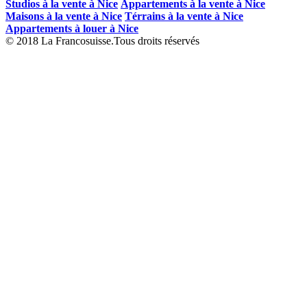
Studios à la vente à Nice
Appartements à la vente à Nice
Maisons à la vente à Nice
Térrains à la vente à Nice
Appartements à louer à Nice
© 2018 La Francosuisse.Tous droits réservés