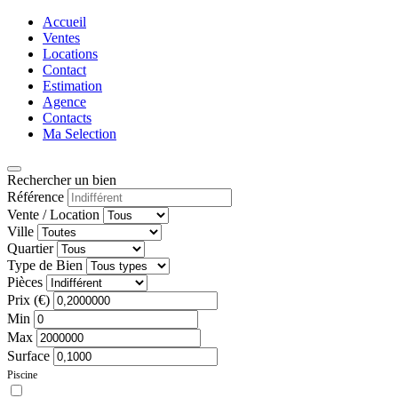
Accueil
Ventes
Locations
Contact
Estimation
Agence
Contacts
Ma Selection
Rechercher un bien
Référence
Vente / Location
Ville
Quartier
Type de Bien
Pièces
Prix (€)
Min
Max
Surface
Piscine